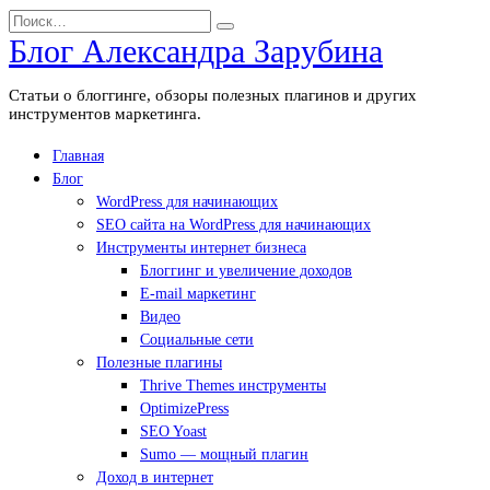
Перейти
Search
к
for:
Блог Александра Зарубина
содержанию
Статьи о блоггинге, обзоры полезных плагинов и других
инструментов маркетинга.
Главная
Блог
WordPress для начинающих
SEO сайта на WordPress для начинающих
Инструменты интернет бизнеса
Блоггинг и увеличение доходов
E-mail маркетинг
Видео
Социальные сети
Полезные плагины
Thrive Themes инструменты
OptimizePress
SEO Yoast
Sumo — мощный плагин
Доход в интернет