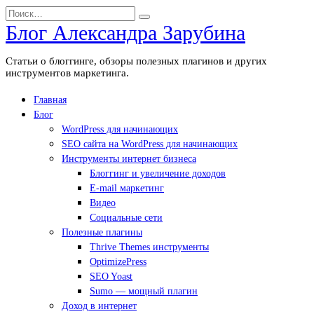
Перейти
Search
к
for:
Блог Александра Зарубина
содержанию
Статьи о блоггинге, обзоры полезных плагинов и других
инструментов маркетинга.
Главная
Блог
WordPress для начинающих
SEO сайта на WordPress для начинающих
Инструменты интернет бизнеса
Блоггинг и увеличение доходов
E-mail маркетинг
Видео
Социальные сети
Полезные плагины
Thrive Themes инструменты
OptimizePress
SEO Yoast
Sumo — мощный плагин
Доход в интернет