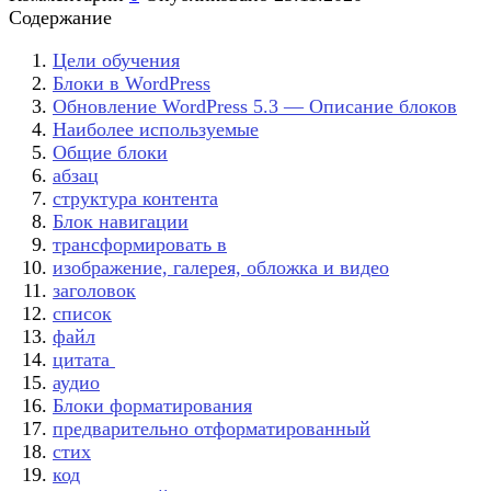
Содержание
Цели обучения
Блоки в WordPress
Обновление WordPress 5.3 — Описание блоков
Наиболее используемые
Общие блоки
абзац
структура контента
Блок навигации
трансформировать в
изображение, галерея, обложка и видео
заголовок
список
файл
цитата
аудио
Блоки форматирования
предварительно отформатированный
стих
код