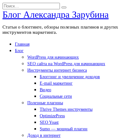
Перейти
Search
к
for:
Блог Александра Зарубина
содержанию
Статьи о блоггинге, обзоры полезных плагинов и других
инструментов маркетинга.
Главная
Блог
WordPress для начинающих
SEO сайта на WordPress для начинающих
Инструменты интернет бизнеса
Блоггинг и увеличение доходов
E-mail маркетинг
Видео
Социальные сети
Полезные плагины
Thrive Themes инструменты
OptimizePress
SEO Yoast
Sumo — мощный плагин
Доход в интернет